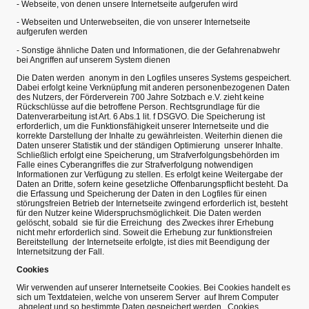
- Webseite, von denen unsere Internetseite aufgerufen wird
- Webseiten und Unterwebseiten, die von unserer Internetseite
aufgerufen werden
- Sonstige ähnliche Daten und Informationen, die der Gefahrenabwehr
bei Angriffen auf unserem System dienen
Die Daten werden anonym in den Logfiles unseres Systems gespeichert.
Dabei erfolgt keine Verknüpfung mit anderen personenbezogenen Daten
des Nutzers, der Förderverein 700 Jahre Sotzbach e.V. zieht keine
Rückschlüsse auf die betroffene Person. Rechtsgrundlage für die
Datenverarbeitung ist Art. 6 Abs.1 lit. f DSGVO. Die Speicherung ist
erforderlich, um die Funktionsfähigkeit unserer Internetseite und die
korrekte Darstellung der Inhalte zu gewährleisten. Weiterhin dienen die
Daten unserer Statistik und der ständigen Optimierung unserer Inhalte.
Schließlich erfolgt eine Speicherung, um Strafverfolgungsbehörden im
Falle eines Cyberangriffes die zur Strafverfolgung notwendigen
Informationen zur Verfügung zu stellen. Es erfolgt keine Weitergabe der
Daten an Dritte, sofern keine gesetzliche Offenbarungspflicht besteht. Da
die Erfassung und Speicherung der Daten in den Logfiles für einen
störungsfreien Betrieb der Internetseite zwingend erforderlich ist, besteht
für den Nutzer keine Widerspruchsmöglichkeit. Die Daten werden
gelöscht, sobald sie für die Erreichung des Zweckes ihrer Erhebung
nicht mehr erforderlich sind. Soweit die Erhebung zur funktionsfreien
Bereitstellung der Internetseite erfolgte, ist dies mit Beendigung der
Internetsitzung der Fall.
Cookies
Wir verwenden auf unserer Internetseite Cookies. Bei Cookies handelt es
sich um Textdateien, welche von unserem Server auf Ihrem Computer
abgelegt und so bestimmte Daten gespeichert werden. Cookies