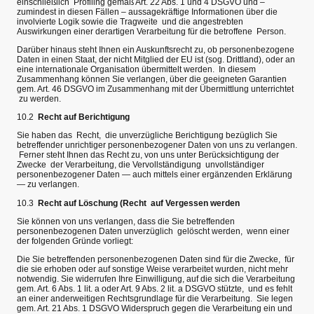
einschließlich Profiling gemäß Art. 22 Abs. 1 und 4 DSGVO und –
zumindest in diesen Fällen – aussagekräftige Informationen über die
involvierte Logik sowie die Tragweite und die angestrebten
Auswirkungen einer derartigen Verarbeitung für die betroffene Person.
Darüber hinaus steht Ihnen ein Auskunftsrecht zu, ob personenbezogene
Daten in einen Staat, der nicht Mitglied der EU ist (sog. Drittland), oder an
eine internationale Organisation übermittelt werden. In diesem
Zusammenhang können Sie verlangen, über die geeigneten Garantien
gem. Art. 46 DSGVO im Zusammenhang mit der Übermittlung unterrichtet
zu werden.
10.2
Recht auf Berichtigung
Sie haben das Recht, die unverzügliche Berichtigung bezüglich Sie
betreffender unrichtiger personenbezogener Daten von uns zu verlangen.
Ferner steht Ihnen das Recht zu, von uns unter Berücksichtigung der
Zwecke der Verarbeitung, die Vervollständigung unvollständiger
personenbezogener Daten — auch mittels einer ergänzenden Erklärung
— zu verlangen.
10.3
Recht auf Löschung (Recht auf Vergessen werden
Sie können von uns verlangen, dass die Sie betreffenden
personenbezogenen Daten unverzüglich gelöscht werden, wenn einer
der folgenden Gründe vorliegt:
Die Sie betreffenden personenbezogenen Daten sind für die Zwecke, für
die sie erhoben oder auf sonstige Weise verarbeitet wurden, nicht mehr
notwendig. Sie widerrufen Ihre Einwilligung, auf die sich die Verarbeitung
gem. Art. 6 Abs. 1 lit. a oder Art. 9 Abs. 2 lit. a DSGVO stützte, und es fehlt
an einer anderweitigen Rechtsgrundlage für die Verarbeitung. Sie legen
gem. Art. 21 Abs. 1 DSGVO Widerspruch gegen die Verarbeitung ein und