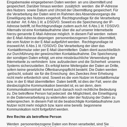
Eingabemaske eingegebenen Daten werden an uns übermittelt und
gespeichert. Darüber hinaus werden zusätzlich werden die IP-Adresse
des Nutzers sowie Datum und Uhrzeit der Übermittlung gespeichert. Für
die Verarbeitung der Daten wird im Rahmen des Absendevorgangs die
Einwilligung des Nutzers eingeholt. Rechtsgrundlage für die Verarbeitung
ist daher Art. 6 Abs.1 lit. a DSGVO. Soweit es die Speicherung der IP-
Adresse betrifft, ist Rechtsgrundlage zudem auch Art. 6 Abs.1 lit. f DSGVO.
Alternativ ist eine Kontaktaufnahme über die auf unserer Internetseite
hierzu genannte E-Mail-Adresse möglich. In diesem Fall werden neben
der E-Mail-Adresse diejenigen personenbezogenen Daten übermittelt,
die vom Nutzer in der E-Mail aufgeführt werden. Rechtsgrundlage ist
insoweit Art. 6 Abs.1 lit. f DSGVO. Die Verarbeitung der über das
Kontaktformular oder per E-Mail übermittelten Daten dient ausschließlich
zur Durchführung der gewünschten Kontaktaufnahme. Die Speicherung
der sonstigen Daten erfolgt, um eine missbräuchliche Verwendung der
Internetseite zu verhindern bzw. aufzudecken und die Sicherheit unseres
Systems sicherzustellen. Es erfolgt keine Weitergabe der Daten an Dritte,
sofern keine gesetzliche Offenbarungspflicht besteht. Die Daten werden
gelöscht, sobald sie für die Erreichung des Zweckes ihrer Erhebung
nicht mehr erforderlich sind. Soweit es die vom Nutzer im Kontaktformular
bzw. in der E-Mail übermittelten Daten betrifft, ist dies der Fall, wenn die
diesbezügliche Kommunikation beendet ist, es sei denn, dem
Kommunikationsinhalt kommt auch danach noch rechtliche Bedeutung
zu. Die betroffene Person hat jederzeit die Möglichkeit, die Einwilligung
in die Datenverarbeitung zu widerrufen oder der Nutzung der Daten zu
widersprechen. In diesem Fall ist die beabsichtigte Kontaktaufnahme zum
Nutzer nicht mehr möglich bzw. kann eine bereits begonnene
Kommunikation nicht fortgeführt werden.
Ihre Rechte als betroffene Person
Werden personenbezogene Daten von Ihnen verarbeitet, sind Sie