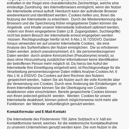
enthalten in der Regel eine charakteristische Zeichenfolge, welche eine
eindeutige Zuordnung des Internetbrowsers ermöglicht, wenn der Nutzer
die Internetseite erneut aufruft. Hierdurch kann der aufrufende Browser
wiedererkannt und identifiziert werden. Cookies helfen uns, Ihnen die
Nutzung der Internetseite zu erleichtern. Durch die Wiedererkennung des
Browsers und die Speicherung früher eingegebener Daten können die
Angebote und Inhalte unserer Internetseite individuell optimiert werden,
indem von Ihnen eingegebene Daten (z.B. Zugangsdaten, Suchbegriffe)
nicht bei jedem Besuch der Internetseite erneut eingegeben werden
müssen. Rechtsgrundlage hierfür ist Art. 6 Abs.1 lit. f DSGVO. Darüber
hinaus verwenden wir auf unserer Internetseite Cookies, die eine
Analyse des Surfverhaltens der Nutzer ermöglichen. Die so erhobenen
Daten werden jedoch pseudonymisiert, d.h. die personenbezogenen
Daten werden durch andere Kennzeichen (Pseudonyme) ersetzt, so
dass ohne Hinzuziehung zusätzlicher Informationen keine Identifikation
der betroffenen Person mehr möglich ist. Da hierzu bei Aufruf der
Internetseite Ihre Einwilligung eingeholt wird, ist Rechtsgrundlage für die
Verarbeitung personenbezogener Daten mittels Analyse-Cookies Art. 6
Abs.1 lit. a DSGVO. Da Cookies auf dem Rechner des Nutzers
gespeichert werden, haben Sie als Nutzer auch die volle Kontrolle über
die Verwendung von Cookies. Durch eine Änderung der Einstellungen in
Ihrem Internetbrowser können Sie die Übertragung von Cookies
deaktivieren oder einschränken. Bereits gespeicherte Cookies können
von Ihnen jederzeit gelöscht werden. Werden Cookies für unsere
Internetseite deaktiviert, können jedoch möglicherweise nicht mehr alle
Funktionen der Website vollumfänglich genutzt werden.
Kontaktformular und E-Mail-Kontakt
Die Internetseite des Förderverein 700 Jahre Sotzbach e.V. hält ein
Kontaktformular bereit, welches für die elektronische Kontaktaufnahme
zu unserem Unternehmen genutzt werden kann. Die vom Nutzer in die