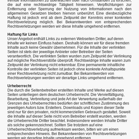
fremde Informationen zu überwachen oder nach Umständen zu forschen,
die auf eine rechtswidrige Tätigkeit hinweisen. Verpflichtungen zur
Entfernung oder Sperrung der Nutzung von Informationen nach den
allgemeinen Gesetzen bleiben hiervon unberührt. Eine diesbezügliche
Haftung ist jedoch erst ab dem Zeitpunkt der Kenntnis einer konkreten
Rechtsverletzung möglich. Bei Bekanntwerden von entsprechenden
Rechtsverletzungen werden wir diese Inhalte umgehend entfernen.
Haftung für Links
Unser Angebot enthält Links zu externen Webseiten Dritter, auf deren
Inhalte wir keinen Einfluss haben. Deshalb können wir für diese fremden
Inhalte auch keine Gewähr übernehmen. Für die Inhalte der verlinkten
Seiten ist stets der jeweilige Anbieter oder Betreiber der Seiten
verantwortlich. Die verlinkten Seiten wurden zum Zeitpunkt der Verlinkung
auf mögliche Rechtsverstöße überprüft. Rechtswidrige Inhalte waren zum
Zeitpunkt der Verlinkung nicht erkennbar. Eine permanente inhaltliche
Kontrolle der verlinkten Seiten ist jedoch ohne konkrete Anhaltspunkte
einer Rechtsverletzung nicht zumutbar. Bei Bekanntwerden von
Rechtsverletzungen werden wir derartige Links umgehend entfernen.
Urheberrecht
Die durch die Seitenbetreiber erstellten Inhalte und Werke auf diesen
Seiten unterliegen dem deutschen Urheberrecht. Die Vervielfältigung,
Bearbeitung, Verbreitung und jede Art der Verwertung außerhalb der
Grenzen des Urheberrechtes bedürfen der schriftlichen Zustimmung des
jeweiligen Autors bzw. Erstellers. Downloads und Kopien dieser Seite
sind nur für den privaten, nicht kommerziellen Gebrauch gestattet. Soweit
die Inhalte auf dieser Seite nicht vom Betreiber erstellt wurden, werden
die Urheberrechte Dritter beachtet. Insbesondere werden Inhalte Dritter
als solche gekennzeichnet. Sollten Sie trotzdem auf eine
Urheberrechtsverletzung aufmerksam werden, bitten wir um einen
entsprechenden Hinweis. Bei Bekanntwerden von Rechtsverletzungen
werden wir derartige Inhalte umgehend entfernen.