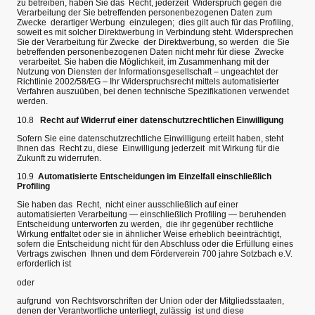
zu betreiben, haben Sie das Recht, jederzeit Widerspruch gegen die
Verarbeitung der Sie betreffenden personenbezogenen Daten zum
Zwecke derartiger Werbung einzulegen; dies gilt auch für das Profiling,
soweit es mit solcher Direktwerbung in Verbindung steht. Widersprechen
Sie der Verarbeitung für Zwecke der Direktwerbung, so werden die Sie
betreffenden personenbezogenen Daten nicht mehr für diese Zwecke
verarbeitet. Sie haben die Möglichkeit, im Zusammenhang mit der
Nutzung von Diensten der Informationsgesellschaft – ungeachtet der
Richtlinie 2002/58/EG – Ihr Widerspruchsrecht mittels automatisierter
Verfahren auszuüben, bei denen technische Spezifikationen verwendet
werden.
10.8
Recht auf Widerruf einer datenschutzrechtlichen Einwilligung
Sofern Sie eine datenschutzrechtliche Einwilligung erteilt haben, steht
Ihnen das Recht zu, diese Einwilligung jederzeit mit Wirkung für die
Zukunft zu widerrufen.
10.9
Automatisierte Entscheidungen im Einzelfall einschließlich
Profiling
Sie haben das Recht, nicht einer ausschließlich auf einer
automatisierten Verarbeitung — einschließlich Profiling — beruhenden
Entscheidung unterworfen zu werden, die ihr gegenüber rechtliche
Wirkung entfaltet oder sie in ähnlicher Weise erheblich beeinträchtigt,
sofern die Entscheidung nicht für den Abschluss oder die Erfüllung eines
Vertrags zwischen Ihnen und dem Förderverein 700 jahre Sotzbach e.V.
erforderlich ist
oder
aufgrund von Rechtsvorschriften der Union oder der Mitgliedsstaaten,
denen der Verantwortliche unterliegt, zulässig ist und diese