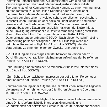
„betroffene Person“) beziehen. Als identifizierbar wird eine natürliche
Person angesehen, die direkt oder indirekt, insbesondere mittels
Zuordnung zu einer Kennung wie einem Namen, zu einer Kennnummer,
zu Standortdaten, zu einer Online-Kennung oder zu einem oder
mehreren besonderen Merkmalen identifiziert werden kann, die
Ausdruck der physischen, physiologischen, genetischen, psychischen,
wirtschaftlichen, kulturellen oder sozialen Identität dieser natürlichen
Person sind. Der Förderverein 700 Jahre Sotzbach verarbeitet
personenbezogene Daten grundsätzlich nur, wenn der Nutzer hierzu
seine Einwilligung erteilt oder die Datenverarbeitung durch gesetzliche
Vorschriften erlaubt ist. Rechtsgrundlage ist Art. 6 Abs. 1 EU-
Datenschutzgrundverordnung (DSGVO). Nach dieser Vorschrift ist eine
Verarbeitung personenbezogener Daten nur zulässig, wenn die
betroffene Person einwilligt (Art. 6 Abs.1 lit. a DSGVO) oder die
Verarbeitung zu einer der folgenden Zwecke erforderlich ist:
- Zur Erfüllung eines Vertrages mit der betroffenen Person oder zur
Durchführung vorvertraglicher Maßnahmen auf Anfrage der betroffenen
Person (Art. 6 Abs.1 lit. b DSGVO).
- Zur Erfüllung einer rechtlichen Verbindlichkeit unseres Unternehmens
(Art. 6 Abs.1 lit. c DSGVO).
- Zum Schutz lebenswichtiger Interessen der betroffenen Person oder
einer anderen natürlichen Person (Art. 6 Abs.1 lit. d DSGVO).
- Zur Wahrnehmung einer Aufgabe, die im öffentlichen Interesse liegt oder
die unserem Unternehmen von der öffentlichen Verwaltung übertragen
wurde (Art. 6 Abs.1 lit. e DSGVO).
- Zur Wahrung eines berechtigten Interesses unseres Unternehmens oder
eines Dritten, sofern nicht die Interessen, Grundrechte und
Grundfreiheiten der betroffenen Person zum Schutz personenbezogener