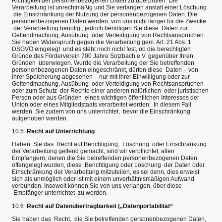
Richtigkeit der personenbezogenen Daten zu überprüfen. Die
Verarbeitung ist unrechtmäßig und Sie verlangen anstatt einer Löschung
die Einschränkung der Nutzung der personenbezogenen Daten. Die
personenbezogenen Daten werden von uns nicht länger für die Zwecke
der Verarbeitung benötigt, jedoch benötigen Sie diese Daten zur
Geltendmachung, Ausübung oder Verteidigung von Rechtsansprüchen.
Sie haben Widerspruch gegen die Verarbeitung gem. Art. 21 Abs. 1
DSGVO eingelegt und es steht noch nicht fest, ob die berechtigten
Gründe des Förderverein 700 Jahre Sotzbach e.V. gegenüber Ihren
Gründen überwiegen. Wurde die Verarbeitung der Sie betreffenden
personenbezogenen Daten eingeschränkt, dürfen diese Daten – von
ihrer Speicherung abgesehen – nur mit Ihrer Einwilligung oder zur
Geltendmachung, Ausübung oder Verteidigung von Rechtsansprüchen
oder zum Schutz der Rechte einer anderen natürlichen oder juristischen
Person oder aus Gründen eines wichtigen öffentlichen Interesses der
Union oder eines Mitgliedstaats verarbeitet werden. In diesem Fall
werden Sie zudem von uns unterrichtet, bevor die Einschränkung
aufgehoben werden.
10.5
Recht auf Unterrichtung
Haben Sie das Recht auf Berichtigung, Löschung oder Einschränkung
der Verarbeitung geltend gemacht, sind wir verpflichtet, allen
Empfängern, denen die Sie betreffenden personenbezogenen Daten
offengelegt wurden, diese Berichtigung oder Löschung der Daten oder
Einschränkung der Verarbeitung mitzuteilen, es sei denn, dies erweist
sich als unmöglich oder ist mit einem unverhältnismäßigen Aufwand
verbunden. Insoweit können Sie von uns verlangen, über diese
Empfänger unterrichtet zu werden.
10.6
Recht auf Datenübertragbarkeit („Datenportabilität“
Sie haben das Recht, die Sie betreffenden personenbezogenen Daten,