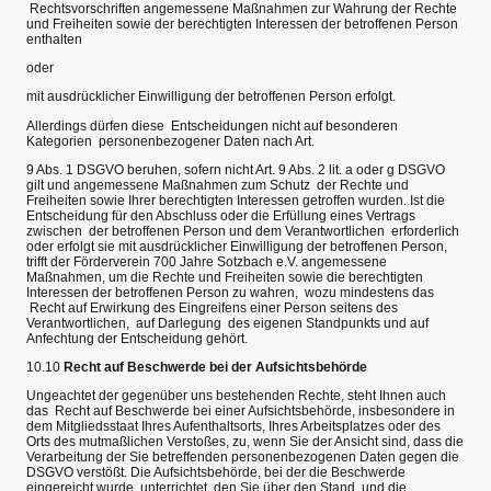
Rechtsvorschriften angemessene Maßnahmen zur Wahrung der Rechte
und Freiheiten sowie der berechtigten Interessen der betroffenen Person
enthalten
oder
mit ausdrücklicher Einwilligung der betroffenen Person erfolgt.
Allerdings dürfen diese Entscheidungen nicht auf besonderen
Kategorien personenbezogener Daten nach Art.
9 Abs. 1 DSGVO beruhen, sofern nicht Art. 9 Abs. 2 lit. a oder g DSGVO
gilt und angemessene Maßnahmen zum Schutz der Rechte und
Freiheiten sowie Ihrer berechtigten Interessen getroffen wurden. Ist die
Entscheidung für den Abschluss oder die Erfüllung eines Vertrags
zwischen der betroffenen Person und dem Verantwortlichen erforderlich
oder erfolgt sie mit ausdrücklicher Einwilligung der betroffenen Person,
trifft der Förderverein 700 Jahre Sotzbach e.V. angemessene
Maßnahmen, um die Rechte und Freiheiten sowie die berechtigten
Interessen der betroffenen Person zu wahren, wozu mindestens das
Recht auf Erwirkung des Eingreifens einer Person seitens des
Verantwortlichen, auf Darlegung des eigenen Standpunkts und auf
Anfechtung der Entscheidung gehört.
10.10
Recht auf Beschwerde bei der Aufsichtsbehörde
Ungeachtet der gegenüber uns bestehenden Rechte, steht Ihnen auch
das Recht auf Beschwerde bei einer Aufsichtsbehörde, insbesondere in
dem Mitgliedsstaat Ihres Aufenthaltsorts, Ihres Arbeitsplatzes oder des
Orts des mutmaßlichen Verstoßes, zu, wenn Sie der Ansicht sind, dass die
Verarbeitung der Sie betreffenden personenbezogenen Daten gegen die
DSGVO verstößt. Die Aufsichtsbehörde, bei der die Beschwerde
eingereicht wurde, unterrichtet den Sie über den Stand und die