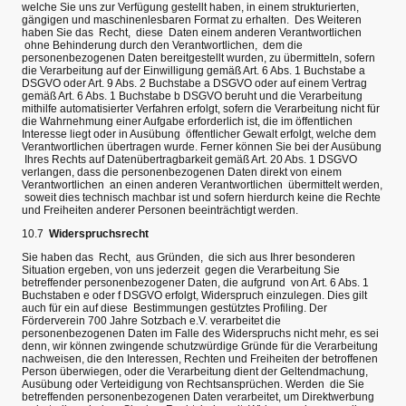
welche Sie uns zur Verfügung gestellt haben, in einem strukturierten,
gängigen und maschinenlesbaren Format zu erhalten. Des Weiteren
haben Sie das Recht, diese Daten einem anderen Verantwortlichen
ohne Behinderung durch den Verantwortlichen, dem die
personenbezogenen Daten bereitgestellt wurden, zu übermitteln, sofern
die Verarbeitung auf der Einwilligung gemäß Art. 6 Abs. 1 Buchstabe a
DSGVO oder Art. 9 Abs. 2 Buchstabe a DSGVO oder auf einem Vertrag
gemäß Art. 6 Abs. 1 Buchstabe b DSGVO beruht und die Verarbeitung
mithilfe automatisierter Verfahren erfolgt, sofern die Verarbeitung nicht für
die Wahrnehmung einer Aufgabe erforderlich ist, die im öffentlichen
Interesse liegt oder in Ausübung öffentlicher Gewalt erfolgt, welche dem
Verantwortlichen übertragen wurde. Ferner können Sie bei der Ausübung
Ihres Rechts auf Datenübertragbarkeit gemäß Art. 20 Abs. 1 DSGVO
verlangen, dass die personenbezogenen Daten direkt von einem
Verantwortlichen an einen anderen Verantwortlichen übermittelt werden,
soweit dies technisch machbar ist und sofern hierdurch keine die Rechte
und Freiheiten anderer Personen beeinträchtigt werden.
10.7
Widerspruchsrecht
Sie haben das Recht, aus Gründen, die sich aus Ihrer besonderen
Situation ergeben, von uns jederzeit gegen die Verarbeitung Sie
betreffender personenbezogener Daten, die aufgrund von Art. 6 Abs. 1
Buchstaben e oder f DSGVO erfolgt, Widerspruch einzulegen. Dies gilt
auch für ein auf diese Bestimmungen gestütztes Profiling. Der
Förderverein 700 Jahre Sotzbach e.V. verarbeitet die
personenbezogenen Daten im Falle des Widerspruchs nicht mehr, es sei
denn, wir können zwingende schutzwürdige Gründe für die Verarbeitung
nachweisen, die den Interessen, Rechten und Freiheiten der betroffenen
Person überwiegen, oder die Verarbeitung dient der Geltendmachung,
Ausübung oder Verteidigung von Rechtsansprüchen. Werden die Sie
betreffenden personenbezogenen Daten verarbeitet, um Direktwerbung