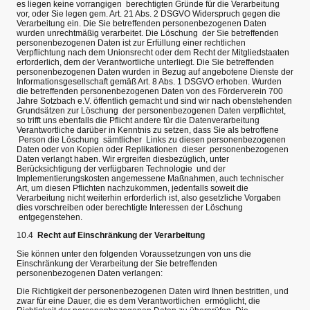
es liegen keine vorrangigen berechtigten Gründe für die Verarbeitung
vor, oder Sie legen gem. Art. 21 Abs. 2 DSGVO Widerspruch gegen die
Verarbeitung ein. Die Sie betreffenden personenbezogenen Daten
wurden unrechtmäßig verarbeitet. Die Löschung der Sie betreffenden
personenbezogenen Daten ist zur Erfüllung einer rechtlichen
Verpflichtung nach dem Unionsrecht oder dem Recht der Mitgliedstaaten
erforderlich, dem der Verantwortliche unterliegt. Die Sie betreffenden
personenbezogenen Daten wurden in Bezug auf angebotene Dienste der
Informationsgesellschaft gemäß Art. 8 Abs. 1 DSGVO erhoben. Wurden
die betreffenden personenbezogenen Daten von des Förderverein 700
Jahre Sotzbach e.V. öffentlich gemacht und sind wir nach obenstehenden
Grundsätzen zur Löschung der personenbezogenen Daten verpflichtet,
so trifft uns ebenfalls die Pflicht andere für die Datenverarbeitung
Verantwortliche darüber in Kenntnis zu setzen, dass Sie als betroffene
Person die Löschung sämtlicher Links zu diesen personenbezogenen
Daten oder von Kopien oder Replikationen dieser personenbezogenen
Daten verlangt haben. Wir ergreifen diesbezüglich, unter
Berücksichtigung der verfügbaren Technologie und der
Implementierungskosten angemessene Maßnahmen, auch technischer
Art, um diesen Pflichten nachzukommen, jedenfalls soweit die
Verarbeitung nicht weiterhin erforderlich ist, also gesetzliche Vorgaben
dies vorschreiben oder berechtigte Interessen der Löschung
entgegenstehen.
10.4
Recht auf Einschränkung der Verarbeitung
Sie können unter den folgenden Voraussetzungen von uns die
Einschränkung der Verarbeitung der Sie betreffenden
personenbezogenen Daten verlangen:
Die Richtigkeit der personenbezogenen Daten wird Ihnen bestritten, und
zwar für eine Dauer, die es dem Verantwortlichen ermöglicht, die